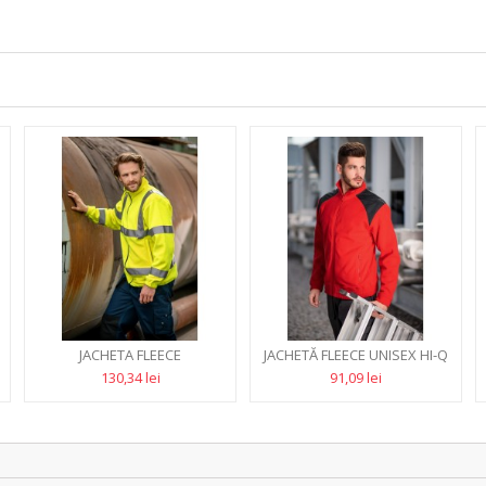
JACHETA FLEECE
JACHETĂ FLEECE UNISEX HI-Q
REFLECTORIZANTA
360
130,34 lei
91,09 lei