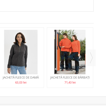
JACHETĂ FLEECE DE DAMĂ
JACHETĂ FLEECE DE BĂRBAŢI
HAN
280G
280G
63,03 lei
71,43 lei