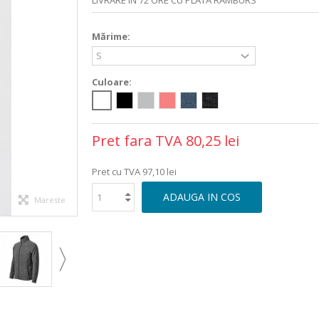
LIVRARE IN 72 ORE CU PLATA RAMBURS
Mărime:
Culoare:
Pret fara TVA
80,25 lei
Pret cu TVA
97,10 lei
ADAUGA IN COS
Mareste