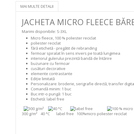
MAI MULTE DETALII
JACHETA MICRO FLEECE
BĂR
Marimi disponibile: S-3XL
Micro fleece, 100 % poliester reciclat
poliester reciclat
fără etichetă - pregătit de rebranding
fermoar spiralat în sens invers pe toată lungimea
interiorul gulerului prezintă bandă de întărire
buzunare cu fermoar
cusături decorative
elemente contrastante
Ediţie limitată
Personalizare:
broderie, serigrafie directă, transfer digital
Comandă minim:
1 buc
Buc intr-o pungă:
1 buc
Etichetă:
label free
300 g/m² 40 °C label free 100%micro poliester reciclat