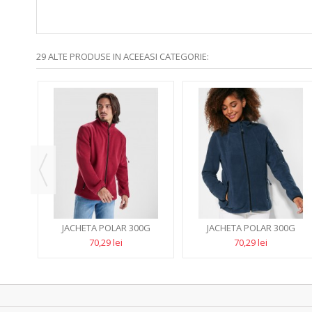
29 ALTE PRODUSE IN ACEEASI CATEGORIE:
EX
JACHETA POLAR 300G
JACHETA POLAR 300G
LUCIANE
LUCIANE WOMAN
70,29 lei
70,29 lei