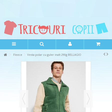
Fleece
Vesta polar cu guler inalt 290g BELLAGIO