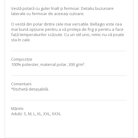
Vestă polară cu guler înalt și fermoar. Detaliu buzunare
laterale cu fermoar de aceeași culoare.
O vestă din polar dintre cele mai versatile. Bellagio este cea
mai bună opțiune pentru a vă proteja de frig și pentru a face
față temperaturilor scăzute. Cu un stil unic, nimic nu vă poate
sta în cale.
Compoziție
100% poliester, material polar, 300 g/m².
Comentarii
*Etichetă detașabilă.
Mărimi
Adulți: S, M, L, XL, XXL, XXXL