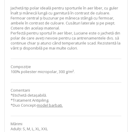
Jachetă tip polar ideală pentru sporturile în aer liber, cu guler
înalt și mânecă lungă cu garnitură în contrast de culoare.
Fermoar central și buzunar pe mâneca stângă cu fermoar,
ambele în contrast de culoare. Cusături laterale și pe piept.
Cotiere din același material.
Perfectă pentru sportul în aer liber, Luciane este o jachetă din
polar de care aveți nevoie pentru ca antrenamentele dvs. să
continue chiar și atunci când temperaturile scad. Rezistentă la
vânt și disponibilă pe mai multe culori.
Compoziție
100% poliester micropolar, 300 g/m².
Comentarii
*Etichetă detașabilă.
*Tratament Antipiling.
*Duo Concept-
model barbati.
Mărimi
Adulți: S, M, L, XL, XXL