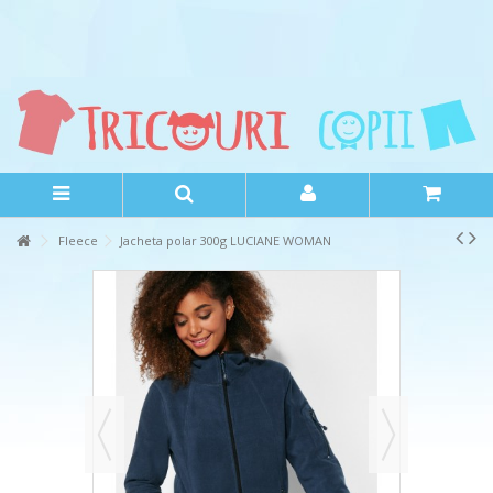
Fleece
Jacheta polar 300g LUCIANE WOMAN