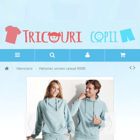
Hanorace
Hanorac unisex casual KEMI