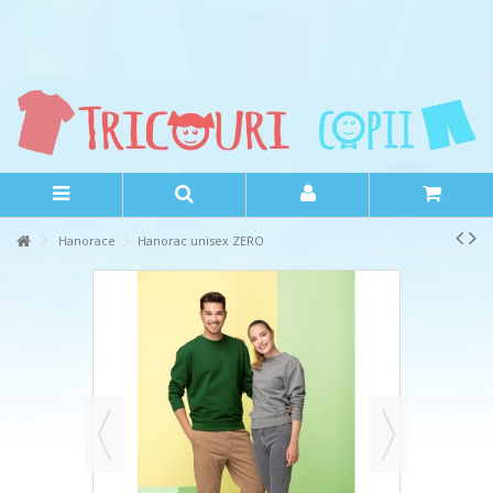
Hanorace
Hanorac unisex ZERO