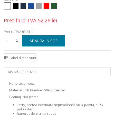
Pret fara TVA
52,26 lei
Pret cu TVA
63,23 lei
ADAUGA IN COS
Tabel dimensiuni
MAI MULTE DETALII
Hanorac unisex
Material 50% bumbac, 50% poliester
Gramaj: 260 grame
Terry, partea interioară nepieptănată, 50 % pamut, 50 %
poliészter
hanorac de gramaj redus