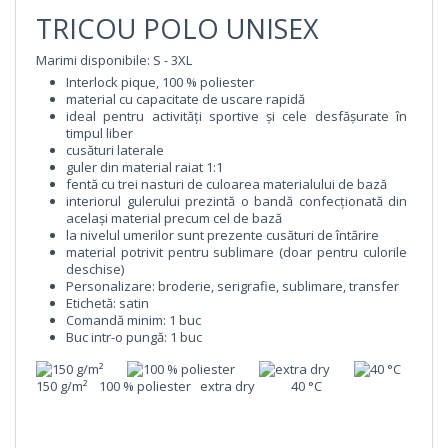
TRICOU POLO UNISEX
Marimi disponibile: S - 3XL
Interlock pique, 100 % poliester
material cu capacitate de uscare rapidă
ideal pentru activități sportive și cele desfășurate în
timpul liber
cusături laterale
guler din material raiat 1:1
fentă cu trei nasturi de culoarea materialului de bază
interiorul gulerului prezintă o bandă confecţionată din
acelaşi material precum cel de bază
la nivelul umerilor sunt prezente cusături de întărire
material potrivit pentru sublimare (doar pentru culorile
deschise)
Personalizare:
broderie, serigrafie, sublimare, transfer
Etichetă:
satin
Comandă minim:
1 buc
Buc intr-o pungă:
1 buc
150 g/m² 100 % poliester extra dry 40 °C