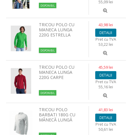
55,09 lei
DISPONIBIL
TRICOU POLO CU
43,98 lei
MANECA LUNGA
DETALII
220G ESTRELLA
Pret cu TVA
53,22 lei
DISPONIBIL
TRICOU POLO CU
45,59 lei
MANECA LUNGA
DETALII
220G CARPE
Pret cu TVA
55,16 lei
DISPONIBIL
TRICOU POLO
41,83 lei
BARBATI 180G CU
DETALII
MÂNECĂ LUNGĂ
Pret cu TVA
50,61 lei